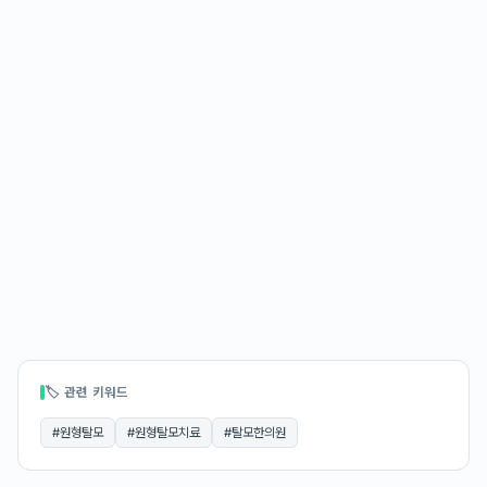
🏷 관련 키워드
#
원형탈모
#
원형탈모치료
#
탈모한의원