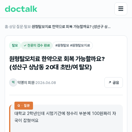
☰
홈
›
상담·질문
›
탈모
›
원형탈모치료 한약으로 회복 가능할까요? (성산구 상…
탈모
✓ 전문의 검수 완료
#
원형탈모 #원형탈모치료
원형탈모치료 한약으로 회복 가능할까요?
(성산구 상남동 20대 초반/여 탈모)
익명의 회원
·
2026.06.08
↗ 공유
익
Q · 질문
대학교 2학년인데 시험기간에 정수리 부분에 100원짜리 자
국이 잡혔어요