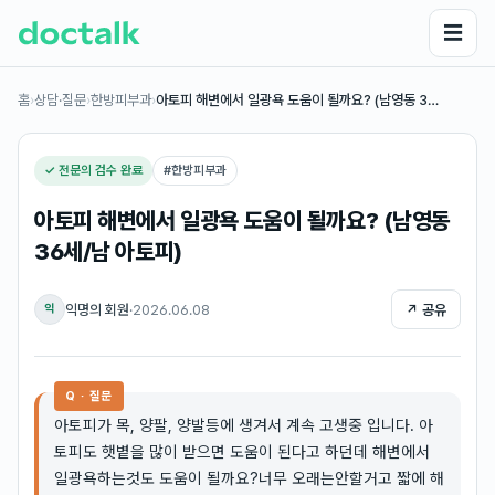
☰
홈
›
상담·질문
›
한방피부과
›
아토피 해변에서 일광욕 도움이 될까요? (남영동 3…
✓ 전문의 검수 완료
#
한방피부과
아토피 해변에서 일광욕 도움이 될까요? (남영동
36세/남 아토피)
익명의 회원
·
2026.06.08
↗ 공유
익
Q · 질문
아토피가 목, 양팔, 양발등에 생겨서 계속 고생중 입니다. 아
토피도 햇볕을 많이 받으면 도움이 된다고 하던데 해변에서
일광욕하는것도 도움이 될까요?너무 오래는안할거고 짧에 해