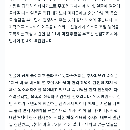
거림을 급격히 악화시키므로 무조건 피하셔야 하며, 얼굴에 열감이
올라올 때는 얼음을 직접 대기보다 미지근하고 순한 한방 팩 등으
로 열감을 부드럽게 진정시켜 주는 것이 장벽 보호에 좋습니다. 마
지막으로 스트레스 화독을 다스리고 신경계가 스스로 조절 능력을
회복하는 핵심 시간인
밤 11시 이전 취침
을 무조건 생활화하셔야
밤사이 장벽이 복원됩니다.
얼굴이 쉽게 붉어지고 불타오르듯 화끈거리는 주사피부염 증상은
"지금 내 몸 내부의 열 조절 시스템과 면역 장벽이 완전히 지쳐 상
체로 독소와 화기를 뿜어내고 있으니 속 바탕을 먼저 단단하게 다
스려달라"는 몸속의 정직하고 간절한 신호입니다. 임시방편으로 겉
만 식히거나 연고에 의존하는 관리에서 벗어나 이제는 시선을 내부
로 돌려 면역 자생력을 근본적으로 키워주어야 할 때입니다. 직접
내원하시어 현재 환자분의 정확한 체질 상태와 주사의 내부적 원인
을 진단받고, 붉어짐과 화끈거림 걱정 없이 당당하고 맑은 얼굴을