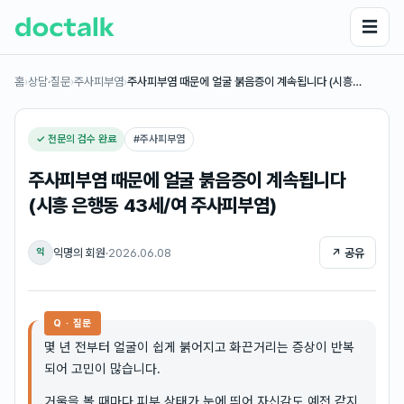
☰
홈
›
상담·질문
›
주사피부염
›
주사피부염 때문에 얼굴 붉음증이 계속됩니다 (시흥…
✓ 전문의 검수 완료
#
주사피부염
주사피부염 때문에 얼굴 붉음증이 계속됩니다
(시흥 은행동 43세/여 주사피부염)
익명의 회원
·
2026.06.08
↗ 공유
익
Q · 질문
몇 년 전부터 얼굴이 쉽게 붉어지고 화끈거리는 증상이 반복
되어 고민이 많습니다.
거울을 볼 때마다 피부 상태가 눈에 띄어 자신감도 예전 같지