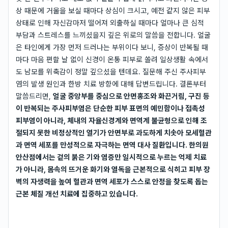
상 때문에 거울을 보실 때마다 상심이 크시고, 예전 같지 않은 피부
상태로 인해 자신감마저 떨어져 외출하실 때마다 얼마나 큰 심적
부담과 스트레스를 느끼셨을지 깊은 위로의 말씀을 전합니다. 얼굴
은 타인에게 가장 먼저 드러나는 부위이다 보니, 증상이 반복될 때
마다 마음 편할 날 없이 신경이 온통 피부로 쏠려 일상생활 속에서
도 남모를 위축감이 정말 깊으셨을 텐데요. 질문해 주신 주사피부
염의 발생 원인과 한방 치료 방향에 대해 답변드립니다. 결론부터
말씀드리면,
얼굴 중앙부를 중심으로 안면홍조와 화끈거림, 구진 등
이 반복되는 주사피부염은 단순한 피부 표면의 예민함이나 접촉성
피부염이 아니라, 체내의 자율신경계와 면역계 불균형으로 인해 조
절되지 못한 비정상적인 열기가 안면부로 과도하게 치솟아 모세혈관
과 면역 세포를 만성적으로 자극하는 면역 대사 질환입니다. 한의원
안산점에서는 겉의 붉은 기와 염증만 일시적으로 누르는 억제 치료
가 아니라, 몸속의 뜨거운 화기와 열독을 근본적으로 식히고 피부 장
벽의 자생력을 높여 혈관과 면역 세포가 스스로 안정을 찾도록 돕는
근본 체질 개선 치료에 집중하고 있습니다.