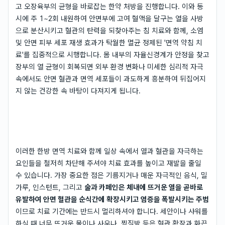
고 오장육부의 균형을 바로잡는 한약 처방을 진행합니다. 이와 동
시에 주 1~2회 내원하여 안면부에 고여 혈액을 달구는 열을 사방
으로 분산시키고 혈관의 탄력을 되찾아주는 침 치료와 함께, 소염
및 안면 피부 세포 재생 효과가 탁월한 멸균 정제된 '면역 약침 치
료'를 집중적으로 시행합니다. 몸 내부의 자율신경계가 안정을 찾고
장부의 열 균형이 회복되면 외부 환경 변화나 미세한 심리적 자극
속에서도 안면 혈관과 면역 세포들이 과도하게 흥분하여 뒤집어지
지 않는 건강한 속 바탕이 다져지게 됩니다.
이러한 한방 면역 치료와 함께 일상 속에서 열과 혈관을 자극하는
요인들을 철저히 차단해 주셔야 치료 효과를 높이고 재발을 줄일
수 있습니다. 가장 중요한 점은 기름지거나 매운 자극적인 음식, 밀
가루, 인스턴트, 그리고
술과 카페인은 체내에 뜨거운 열을 곧바로
유발하여 안면 혈관을 순식간에 확장시키고 염증을 폭발시키는 주범
이므로 치료 기간에는 반드시 멀리하셔야 합니다. 세안이나 샤워를
하실 때 너무 뜨거운 물이나 사우나, 찜질방 등은 혈관 확장과 화끈