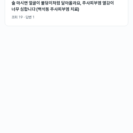
술 마시면 얼굴이 불덩이처럼 달아올라요, 주사피부염 열감이
너무 심합니다 (백석동 주사피부염 치료)
조회
19
· 답변
1