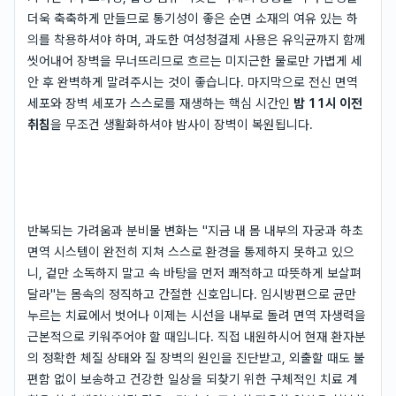
더욱 축축하게 만들므로 통기성이 좋은 순면 소재의 여유 있는 하
의를 착용하셔야 하며, 과도한 여성청결제 사용은 유익균까지 함께
씻어내어 장벽을 무너뜨리므로 흐르는 미지근한 물로만 가볍게 세
안 후 완벽하게 말려주시는 것이 좋습니다. 마지막으로 전신 면역
세포와 장벽 세포가 스스로를 재생하는 핵심 시간인
밤 11시 이전
취침
을 무조건 생활화하셔야 밤사이 장벽이 복원됩니다.
반복되는 가려움과 분비물 변화는 "지금 내 몸 내부의 자궁과 하초
면역 시스템이 완전히 지쳐 스스로 환경을 통제하지 못하고 있으
니, 겉만 소독하지 말고 속 바탕을 먼저 쾌적하고 따뜻하게 보살펴
달라"는 몸속의 정직하고 간절한 신호입니다. 임시방편으로 균만
누르는 치료에서 벗어나 이제는 시선을 내부로 돌려 면역 자생력을
근본적으로 키워주어야 할 때입니다. 직접 내원하시어 현재 환자분
의 정확한 체질 상태와 질 장벽의 원인을 진단받고, 외출할 때도 불
편함 없이 보송하고 건강한 일상을 되찾기 위한 구체적인 치료 계