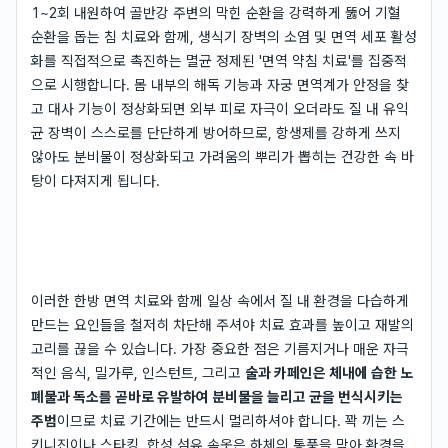
1~2회 내원하여 골반강 주변의 막힌 순환을 강력하게 뚫어 기혈
순환을 돕는 침 치료와 함께, 생식기 장벽의 소염 및 면역 세포 활성
화를 직접적으로 촉진하는 멸균 정제된 '면역 약침 치료'를 집중적
으로 시행합니다. 몸 내부의 해독 기능과 자궁 면역계가 안정을 찾
고 대사 기능이 정상화되면 외부 피로 자극이 오더라도 질 내 유익
균 장벽이 스스로를 단단하게 방어하므로, 항생제를 강하게 쓰지
않아도 분비물이 정상화되고 가려움의 뿌리가 뽑히는 건강한 속 바
탕이 다져지게 됩니다.
이러한 한방 면역 치료와 함께 일상 속에서 질 내 환경을 다습하게
만드는 요인들을 철저히 차단해 주셔야 치료 효과를 높이고 재발의
고리를 끊을 수 있습니다. 가장 중요한 점은 기름지거나 매운 자극
적인 음식, 밀가루, 인스턴트, 그리고
술과 카페인은 체내에 습한 노
폐물과 독소를 곧바로 유발하여 분비물을 늘리고 균을 번식시키는
주범
이므로 치료 기간에는 반드시 멀리하셔야 합니다. 꽉 끼는 스
키니진이나 스타킹, 합성 섬유 속옷은 하체의 통풍을 막아 환경을