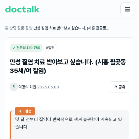
☰
홈
›
상담·질문
›
질염
›
만성 질염 치료 받아보고 싶습니다. (시흥 월곶동…
✓ 전문의 검수 완료
#
질염
만성 질염 치료 받아보고 싶습니다. (시흥 월곶동
35세/여 질염)
익명의 회원
·
2026.06.08
↗ 공유
익
Q · 질문
몇 달 전부터 질염이 반복적으로 생겨 불편함이 계속되고 있
습니다.