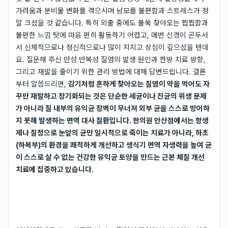
가려움과 분비물 변화를 겪으시며 남모를 불편함과 스트레스가 정
말 크셨을 것 같습니다. 특히 외출 중에도 불쑥 찾아오는 찝찝함과
불편한 느낌 탓에 마음 편히 활동하기 어렵고, 매번 신경이 곤두서
서 신체적으로나 정신적으로나 많이 지치고 상심이 깊으셨을 텐데
요. 질문해 주신 만성 반복성 질염의 발생 원인과 한방 치료 방향,
그리고 재발을 줄이기 위한 관리 방법에 대해 답변드립니다. 결론
부터 말씀드리면,
감기처럼 흔하게 찾아오는 질염이 약을 먹어도 자
꾸만 재발하고 장기화되는 것은 단순한 세균이나 진균의 위생 문제
가 아니라 질 내부의 유익균 장벽이 무너져 외부 균을 스스로 방어하
지 못해 발생하는 면역 대사 질환입니다. 한의원 안산점에서는 항생
제나 질정으로 눈앞의 균만 일시적으로 죽이는 치료가 아니라, 하초
(하복부)의 환경을 쾌적하게 개선하고 생식기 면역 자생력을 높여 균
이 스스로 살 수 없는 건강한 유익균 토양을 만드는 근본 체질 개선
치료에 집중하고 있습니다.