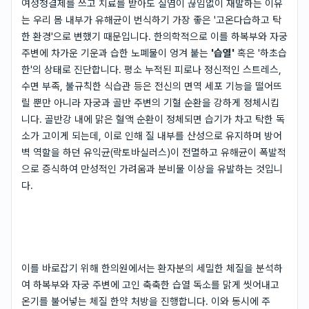
여성청결제를 쓰고 치료를 받아도 질염이 끊임없이 재발하는 이유
는 우리 몸 내부가 유해균이 번식하기 가장 좋은 '고온다습하고 탁
한 환경'으로 변했기 때문입니다. 한의학적으로 이를 하복부와 자궁
주변에 차가운 기운과 습한 노폐물이 엉겨 붙는
'습열'
혹은 '하초습
한'의 상태로 진단합니다. 평소 누적된 피로나 정신적인 스트레스,
수면 부족, 불규칙한 식습관 등은 전신의 면역 세포 기능을 떨어뜨
릴 뿐만 아니라 자궁과 골반 주변의 기혈 순환을 강하게 정체시킵
니다. 골반강 내에 맑은 혈액 순환이 정체되면 습기가 차고 탁한 독
소가 고이게 되는데, 이로 인해 질 내부를 산성으로 유지하며 방어
벽 역할을 하던 유익균(락토바실러스)이 전멸하고 유해균이 폭발적
으로 증식하여 만성적인 가려움과 분비물 이상을 유발하는 것입니
다.
이를 바로잡기 위해 한의원에서는 환자분의 세밀한 체질을 분석하
여 하복부와 자궁 주변에 고인 축축한 습열 독소를 맑게 씻어내고
온기를 불어넣는 체질 한약 처방을 진행합니다. 이와 동시에 주