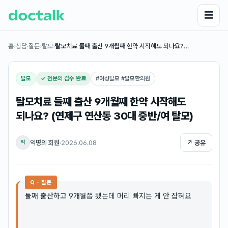
☰
홈
›
상담·질문
›
탈모
›
탈모치료 둘째 출산 9개월째 한약 시작해도 되나요?…
탈모
✓ 전문의 검수 완료
#
여성탈모 #탈모한의원
탈모치료 둘째 출산 9개월째 한약 시작해도
되나요? (연제구 연산동 30대 중반/여 탈모)
익명의 회원
·
2026.06.08
↗ 공유
익
Q · 질문
둘째 출산하고 9개월쯤 됐는데 머리 빠지는 게 안 잡혀요