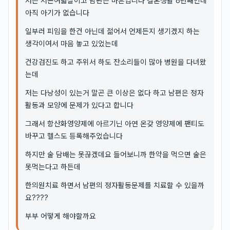
저는 서른여덟살이고 남편은 마흔입니다 결혼생활 6년째인데
아직 아기가 없습니다
일부러 피임을 한건 아닌데 젊어서 언제든지 생기겠지 하는
생각이여서 마음 놓고 있었는데
건강검진도 하고 주위서 하도 잔소리들이 많아 병원을 다녀왔
는데
저는 다낭성이 있는거 말곤 큰 이상은 없다 하고 남편은 정자
활동과 모양에 문제가 있다고 합니다
그래서 항산화영양제에 아르기닌 아연 온갖 영양제에 팬티도
바꾸고 헬스도 등록해주었습니다
하지만 술 담배는 못끊겠데요 들어보니까 한약을 먹으면 술은
못먹는다고 하든데
한의원치료 하면서 남편의 정자활동문제를 치료할 수 있을까
요????
부부 어떻게 해야할까요