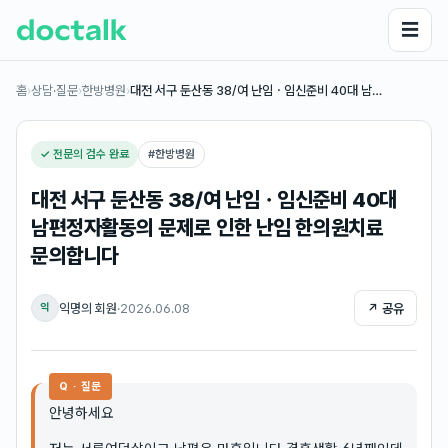
☰
홈
›
상담·질문
›
한방병원
›
대전 서구 둔산동 38/여 난임ㆍ임신준비 40대 남…
✓ 전문의 검수 완료
#
한방병원
대전 서구 둔산동 38/여 난임ㆍ임신준비 40대
남편정자활동의 문제로 인한 난임 한의원치료
문의합니다
익명의 회원
·
2026.06.08
↗ 공유
익
Q · 질문
안녕하세요