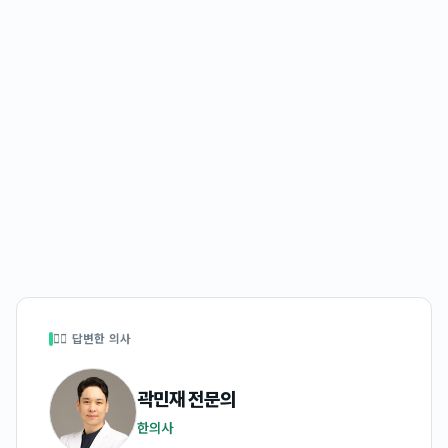
👩‍⚕️ 답변한 의사
곽민재
전문의
한의사