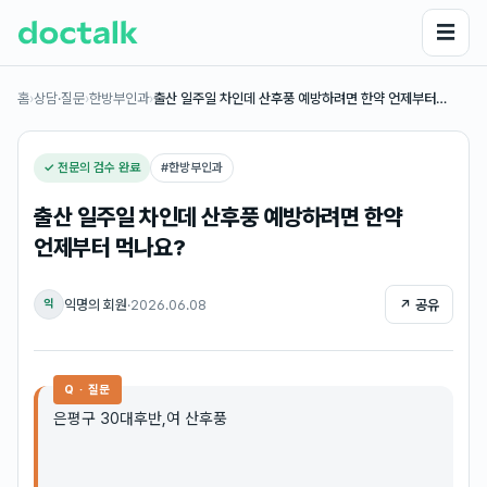
☰
홈
›
상담·질문
›
한방부인과
›
출산 일주일 차인데 산후풍 예방하려면 한약 언제부터…
✓ 전문의 검수 완료
#
한방부인과
출산 일주일 차인데 산후풍 예방하려면 한약
언제부터 먹나요?
익명의 회원
·
2026.06.08
↗ 공유
익
Q · 질문
은평구 30대후반,여 산후풍