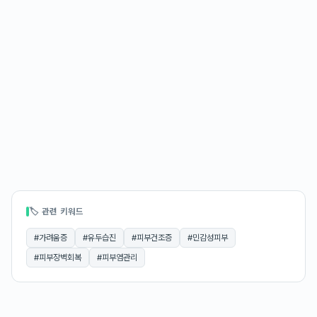
🏷 관련 키워드
#
가려움증
#
유두습진
#
피부건조증
#
민감성피부
#
피부장벽회복
#
피부염관리