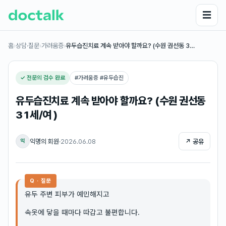
☰
홈
›
상담·질문
›
가려움증
›
유두습진치료 계속 받아야 할까요? (수원 권선동 3…
✓ 전문의 검수 완료
#
가려움증 #유두습진
유두습진치료 계속 받아야 할까요? (수원 권선동
31세/여 )
익명의 회원
·
2026.06.08
↗ 공유
익
Q · 질문
유두 주변 피부가 예민해지고
속옷에 닿을 때마다 따갑고 불편합니다.