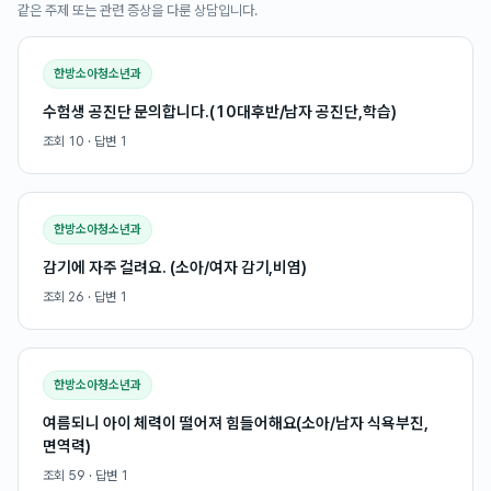
같은 주제 또는 관련 증상을 다룬 상담입니다.
한방소아청소년과
수험생 공진단 문의합니다.(10대후반/남자 공진단,학습)
조회
10
· 답변
1
한방소아청소년과
감기에 자주 걸려요. (소아/여자 감기,비염)
조회
26
· 답변
1
한방소아청소년과
여름되니 아이 체력이 떨어져 힘들어해요(소아/남자 식욕부진,
면역력)
조회
59
· 답변
1