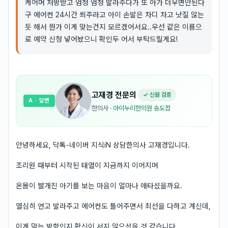
케어며 처방받고 엄청 엄청 발라주다가 또 아가 더우면안된다
구 에어컨 24시간 쐬주라고 아이 손발은 차디 차고 낫질 않는
듯 해서 뭔가 이게 맞는건지 모르겠어서요..우선 같은 이름으
로 예약 신청 넣어놨으니 확인두 어서 부탁드릴게요!
고재경
전문의
✓ 신원 검증
A
· 답변
한의사
·
아이누리한의원 송도점
안녕하세요, 닥톡-네이버 지식iN 상담한의사 고재경입니다.
조리원 때부터 시작된 태열이 지금까지 이어지며
온몸이 빨개진 아기를 보는 마음이 얼마나 애타셨을까요.
열심히 연고 발라주고 에어컨도 틀어주면서 최선을 다하고 계신데,
이게 맞는 방향인지 확신이 서지 않으셨을 것 같습니다.