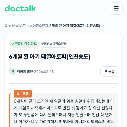
☰
홈
›
상담·질문
›
한방소아청소년과
›
6개월 된 아기 태열아토피(인천송도)
✓ 전문의 검수 완료
#
한방소아청소년과
6개월 된 아기 태열아토피(인천송도)
익명의 회원
·
2026.06.08
↗ 공유
익
Q · 질문
6개월된 딸이 조리원 때 얼굴이 엄청 뻘겋게 뒤집어졌는데 이
게 태열로 시작해서 아토피로 번진 것 같아요 집 와선 괜찮다
가 또 두달쯤에 다시 올라오더니 지금 얼굴부터 전신 다 빨개
요 아가가 너무 가려워해서 피부과를 가니까 리도맥스며 락티