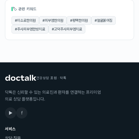
🏷 관련 키워드
#
미소로한의원
#
피부염한의원
#
평택한의원
#
얼굴붉어짐
#
주사피부염한방치료
#
고덕주사피부염치료
건강상담 포럼 · 닥톡
닥톡은 신뢰할 수 있는 의료진과 환자를 연결하는 프리미엄
의료 상담 플랫폼입니다.
▶
f
서비스
상담·질문