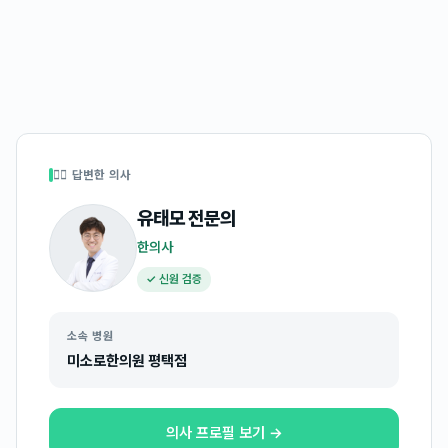
👩‍⚕️ 답변한 의사
유태모
전문의
한의사
✓ 신원 검증
소속 병원
미소로한의원 평택점
의사 프로필 보기 →