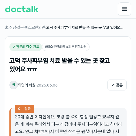
☰
홈
›
상담·질문
›
미소로한의원
›
고덕 주사피부염 치료 받을 수 있는 곳 찾고 있어요…
✓ 전문의 검수 완료
#
미소로한의원 #피부염한의원
고덕 주사피부염 치료 받을 수 있는 곳 찾고
있어요 ㅠㅠ
익명의 회원
·
2026.06.06
↗ 공유
익
Q · 질문
30대 중반 여자인데요, 코랑 볼 쪽이 항상 빨갛고 뾰루지 같
은 게 계속 올라와서 피부과 갔더니 주사피부염이라고 하더라
고요. 연고 처방받아서 바르면 잠깐은 괜찮아지는데 얼마 지