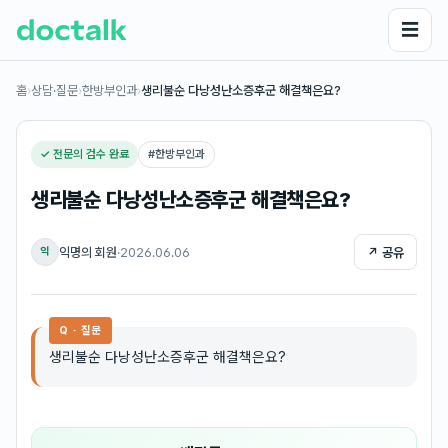
☰
홈
›
상담·질문
›
한방부인과
›
생리불순 다낭성난소증후군 해결책은요?
✓ 전문의 검수 완료
#
한방부인과
생리불순 다낭성난소증후군 해결책은요?
익명의 회원
·
2026.06.06
↗ 공유
익
Q · 질문
생리불순 다낭성난소증후군 해결책은요?