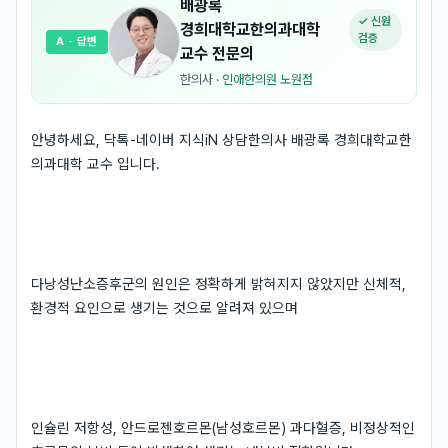
배광록
✓ 신원
경희대학교한의과대학
검증
A
· 답변
교수
전문의
한의사
·
인애한의원 노원점
안녕하세요, 닥톡-네이버 지식iN 상담한의사 배광록 경희대학교한
의과대학 교수 입니다.
다낭성난소증후군의 원인은 정확하게 밝혀지지 않았지만 신체적,
환경적 요인으로 생기는 것으로 알려져 있으며
인슐린 저항성, 안드로젠호르몬(남성호르몬) 과다혈증, 비정상적인