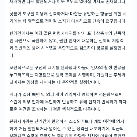
재개하면 다시 발현되거나 이웃 부위로 넓어질 여지도 존재합니다.
덧붙여 도구를 이용해 접촉하거나 마찰을 유발하는 행동을 취할 시
기에는 타 영역으로 전파될 소지가 다분하므로 단속이 요구됩니다.
한의원에서는 이와 같은 편평사마귀를 단지 표피 상층부의 단독적
인 사안으로 국한하지 않고, 원인 인자에 대응하는 신체의 저항력
과 전반적인 방어 시스템을 복합적으로 검토하여 경로를 설정합니
다.
보편적으로는 구진의 크기를 완화함과 아울러 인자의 활성 반응을
누그러뜨리는 지향점으로 탕약 조제를 시행하며, 거듭되는 추세와
넓어지는 양상을 제어하는 데 주안점을 설정합니다.
게다가 일상 패턴 및 외피 케어 영역까지 병행하여 정돈함으로써
스킨이 외부 인자에 무던하게 반응하고 유해 인자가 번식하기 까다
로운 여건을 조성하는 과정을 핵심적으로 다룹니다.
편평사마귀는 단기간에 완전하게 소실되기보다 개별 여건에 의거
하여 거듭 발현되거나 넓어질 수 있는 성격을 내포하기에, 작금의
상황처럼 수량이 증폭되는 중이라면 합당한 처치와 더불어 종합적