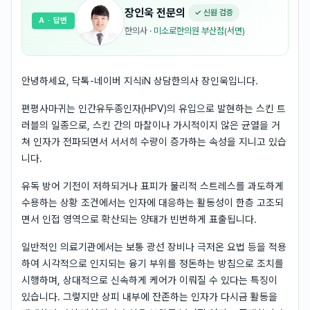
장인욱
전문의
✓ 신원 검증
A
· 답변
한의사
·
미소로한의원 부산점(서면)
안녕하세요, 닥톡-네이버 지식iN 상담한의사 장인욱입니다.
편평사마귀는 인간유두종인자(HPV)의 유입으로 발현하는 스킨 트
러블의 일종으로, 스킨 간의 마찰이나 가시적이지 않은 균열을 거
쳐 인자가 전파되면서 서서히 수량이 증가하는 속성을 지니고 있습
니다.
유독 방어 기전이 저하되거나 표피가 물리적 스트레스를 과도하게
수용하는 상황 조건에서는 인자에 대응하는 활동성이 한층 고조되
면서 인접 영역으로 확산되는 양태가 빈번하게 표출됩니다.
일반적인 의료기관에서는 보통 광선 장비나 극저온 요법 등을 적용
하여 시각적으로 인지되는 융기 부위를 정돈하는 방침으로 조치를
시행하며, 상대적으로 신속하게 케어가 이뤄질 수 있다는 특징이
있습니다. 그렇지만 상피 내부에 잔존하는 인자가 다시금 활동을