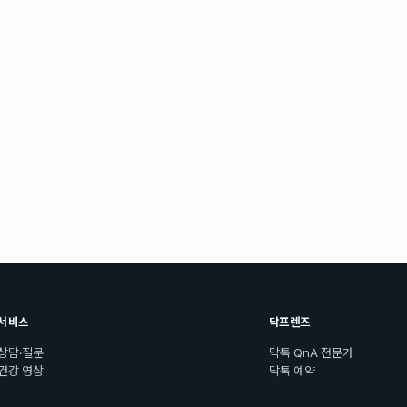
서비스
닥프렌즈
상담·질문
닥톡 QnA 전문가
건강 영상
닥톡 예약