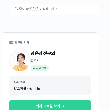
🔍
👩‍⚕️ 답변한 의사
양은성
전문의
한의사
✓ 신원 검증
소속 병원
함소아한의원 마포
의사 프로필 보기 →