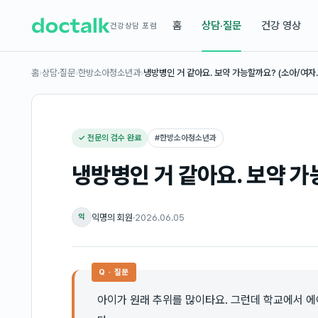
홈
상담·질문
건강 영상
건강상담 포럼
홈
›
상담·질문
›
한방소아청소년과
›
냉방병인 거 같아요. 보약 가능할까요? (소아/여자
✓ 전문의 검수 완료
#
한방소아청소년과
냉방병인 거 같아요. 보약 가
익명의 회원
·
2026.06.05
익
Q · 질문
아이가 원래 추위를 많이타요. 그런데 학교에서 에