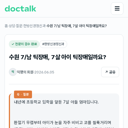
☰
홈
›
상담·질문
›
한방신경정신과
›
수원 7/남 틱장애, 7살 아이 틱장애일까요?
✓ 전문의 검수 완료
#
한방신경정신과
수원 7/남 틱장애, 7살 아이 틱장애일까요?
익명의 회원
·
2026.06.05
↗ 공유
익
Q · 질문
내년에 초등학교 입학을 앞둔 7살 아들 엄마입니다.
환절기 무렵부터 아이가 눈을 자주 비비고 코를 씰룩거리며