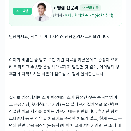
고영협
전문의
✓ 신원 검증
A
· 답변
한의사
·
해아림한의원 수원점(수원시청역)
안녕하세요, 닥톡-네이버 지식iN 상담한의사 고영협입니다.
아이가 비염인 줄 알고 오랜 기간 치료를 하셨음에도 증상이 오히
려 악화되고 뚜렷한 음성 틱으로까지 발전한 것 같아, 어머님의 당
혹감과 자책하시는 마음이 깊으실 것 같아 안타깝습니다.
실제로 임상에서는 소아 틱장애의 초기 증상인 잦은 눈 깜빡임이나
코 킁킁거림, 헛기침(큼큼거림) 등을 알레르기 질환으로 오인하여
적절한 치료 시기를 놓치는 경우가 매우 빈번합니다. 하지만 항히
스타민제 등 관련 약물 치료에도 뚜렷한 차도가 없고, 현재 눈·코 주
변의 안면 근육 움직임(운동틱)에 이어 고개 까딱거림과 큰 소리 내