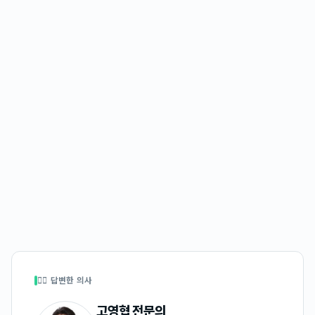
👩‍⚕️ 답변한 의사
고영협
전문의