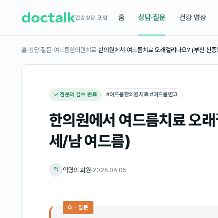
홈
상담·질문
건강 영상
건강상담 포럼
홈
›
상담·질문
›
여드름한의원치료
›
한의원에서 여드름치료 오래걸리나요? (부천 신중
✓ 전문의 검수 완료
#
여드름한의원치료 #여드름연고
한의원에서 여드름치료 오래걸
세/남 여드름)
익명의 회원
·
2026.06.05
익
Q · 질문