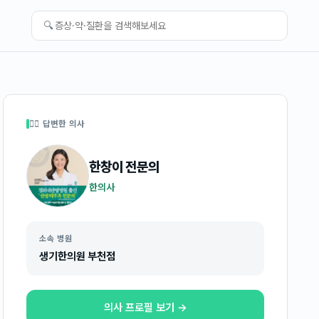
🔍
👩‍⚕️ 답변한 의사
한창이
전문의
한의사
소속 병원
생기한의원 부천점
의사 프로필 보기 →