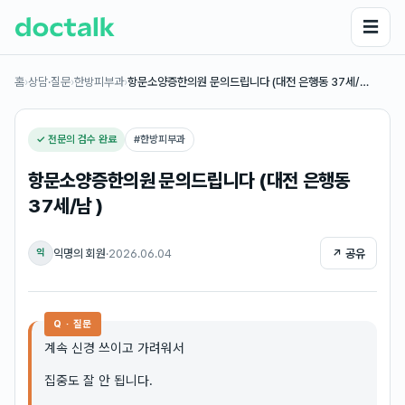
☰
홈
›
상담·질문
›
한방피부과
›
항문소양증한의원 문의드립니다 (대전 은행동 37세/…
✓ 전문의 검수 완료
#
한방피부과
항문소양증한의원 문의드립니다 (대전 은행동
37세/남 )
익명의 회원
·
2026.06.04
↗ 공유
익
Q · 질문
계속 신경 쓰이고 가려워서
집중도 잘 안 됩니다.