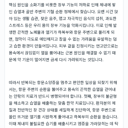
핵심 원인을 소화기를 비롯한 장부 기능의 저하로 인해 체내에 쌓
인 습열과 골반 주변의 기혈 순환 정체에서 찾습니다. 오랜 시간 앉
아 있는 생활 습관, 잦은 음주, 맵고 자극적인 음식의 섭취, 과도한
스트레스 등은 우리 몸의 장부 기능을 악화시킵니다. 이로 인해 발
생한 끈적한 노폐물과 열기가 하복부와 항문 주변으로 몰리게 되
면, 점막이 극도로 예민해지고 참을 수 없는 가려움을 유발하는 덥
고 습한 환경이 만들어집니다. 피부 겉을 진정시키는 연고만으로는
몸속에서 끊임없이 열을 뿜어내는 근본 원인을 해결할 수 없기 때
문에 약 기운이 떨어지면 금세 다시 가려워지는 것입니다.
따라서 반복되는 항문소양증을 멈추고 편안한 일상을 되찾기 위해
서는, 항문 주변의 순환을 뚫어주고 몸속의 끈적한 습열을 걷어내
는 안팎의 치료가 반드시 병행되어야 합니다. 첫째, 장부의 불균형
을 해소하고 습열을 배출하는 맞춤 한약 치료입니다. 환자분의 체
질과 전반적인 장 건강 상태를 세밀하게 진단하여, 항문 주변으로
쏠린 뜨거운 열기를 시원하게 풀어내고 하복부의 순환을 돕습니다.
이때 체내의 불필요한 습기를 배출시키고 염증을 가라앉히는 데 탁