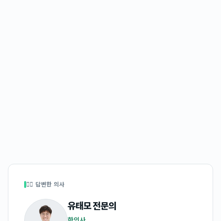
👩‍⚕️ 답변한 의사
유태모
전문의
한의사