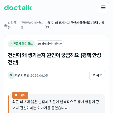
☰
상담·질
한방안과이비인후
건선이 왜 생기는지 원인이 궁금해요 (평택 안성
홈
›
›
›
문
과
건…
✓ 전문의 검수 완료
#
한방안과이비인후과
건선이 왜 생기는지 원인이 궁금해요 (평택 안성
건선)
익명의 회원
·
2026.06.05
↗ 공유
익
Q · 질문
최근 피부에 붉은 반점과 각질이 반복적으로 생겨 병원에 갔
더니 건선이라는 이야기를 들었습니다.