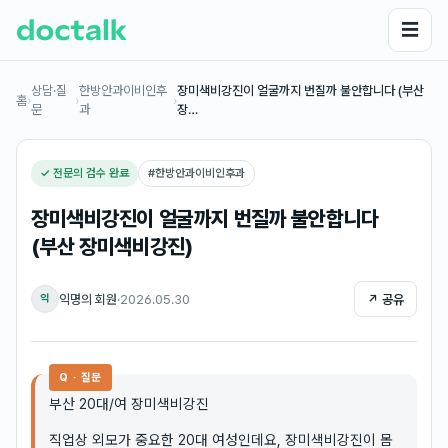
☰
상담·질
한방안과이비인후
장미색비강진이 얼굴까지 번질까 불안합니다 (부산
홈
›
›
›
문
과
장…
✓ 전문의 검수 완료
#
한방안과이비인후과
장미색비강진이 얼굴까지 번질까 불안합니다
(부산 장미색비강진)
익명의 회원
·
2026.05.30
↗ 공유
익
Q · 질문
부산 20대/여 장미색비강진
직업상 외모가 중요한 20대 여성인데요, 장미색비강진이 몸