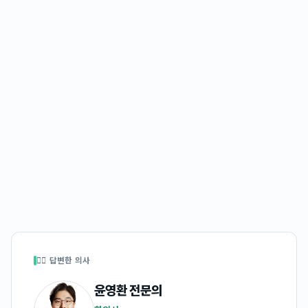
👩‍⚕️ 답변한 의사
윤영환
전문의