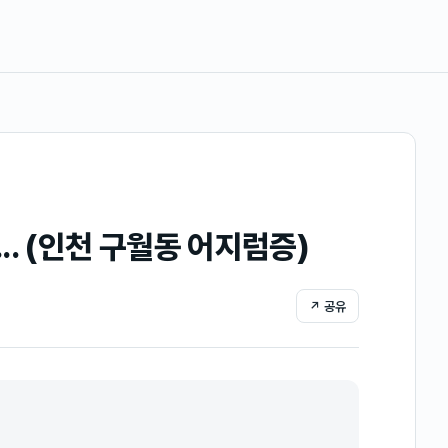
. (인천 구월동 어지럼증)
↗ 공유