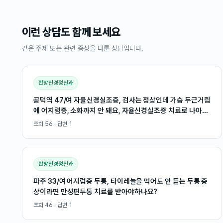
이런 상담도 함께 보세요
같은 주제 또는 관련 증상을 다룬 상담입니다.
한방신경정신과
공덕역 47/여 자율신경실조증, 검사는 정상인데 가슴 두근거림
에 어지럼증, 소화까지 안 돼요, 자율신경실조증 치료로 나아질
까요?
조회
56
· 답변
1
한방신경정신과
파주 33/여 어지럼증 두통, 타이레놀을 먹어도 안 듣는 두통 증
상이라면 만성편두통 치료를 받아야하나요?
조회
46
· 답변
1