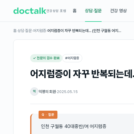
홈
상담·질문
건강 영상
건강상담 포럼
홈
›
상담·질문
›
어지럼증
›
어지럼증이 자꾸 반복되는데... (인천 구월동 어지…
✓ 전문의 검수 완료
#
어지럼증
어지럼증이 자꾸 반복되는데..
익명의 회원
·
2025.05.15
익
Q · 질문
인천 구월동 40대중반/여 어지럼증