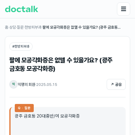
☰
홈
›
상담·질문
›
한방피부과
›
팔에 모공각화증은 없앨 수 있을가요? (광주 금호동…
#
한방피부과
팔에 모공각화증은 없앨 수 있을가요? (광주
금호동 모공각화증)
익명의 회원
·
2025.05.15
↗ 공유
익
Q · 질문
광주 금호동 20대중반/여 모공각화증