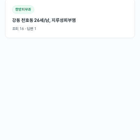
한방피부과
강동 천호동 26세/남, 지루성피부염
조회
16
· 답변
1