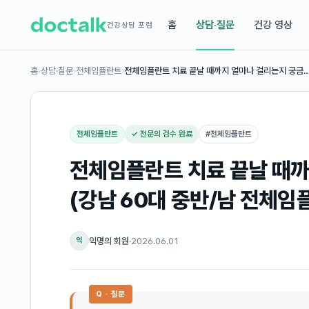
홈
상담·질문
건강 영상
건강상담 포럼
홈
›
상담·질문
›
전체임플란트
›
전체임플란트 치료 끝날 때까지 얼마나 걸리는지 궁금
전체임플란트
✓ 전문의 검수 완료
#
전체임플란트
전체임플란트 치료 끝날 때
(강남 60대 중반/남 전체임
익명의 회원
·
2026.06.01
익
Q · 질문