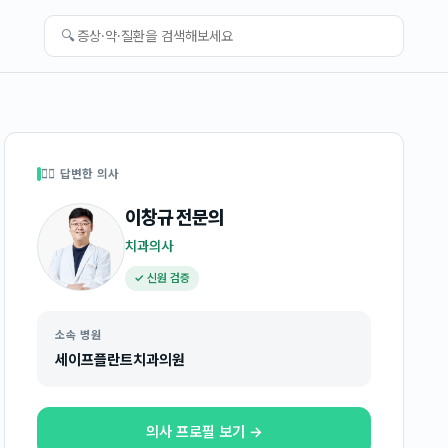
🔍
👩‍⚕️ 답변한 의사
이창규
전문의
치과의사
✓ 신원 검증
소속 병원
세이프플란트치과의원
의사 프로필 보기 →