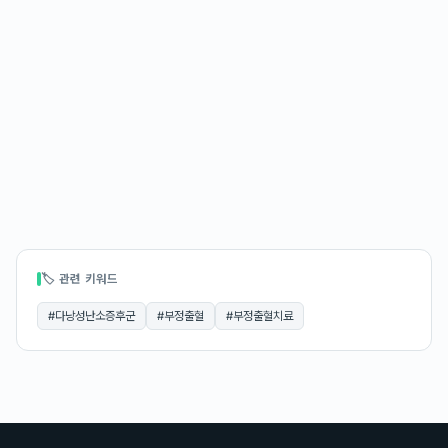
🏷 관련 키워드
#
다낭성난소증후군
#
부정출혈
#
부정출혈치료