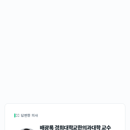
👩‍⚕️ 답변한 의사
배광록 경희대학교한의과대학 교수