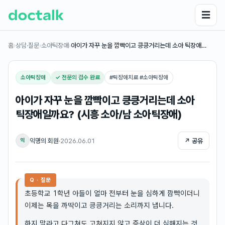
☰
홈
›
상담·질문
›
소아틱장애
›
아이가 자꾸 눈을 깜빡이고 킁킁거리는데 소아 틱장애…
소아틱장애
✓ 전문의 검수 완료
#
틱장애치료 #소아틱장애
아이가 자꾸 눈을 깜빡이고 킁킁거리는데 소아
틱장애일까요? (시흥 소아/남 소아틱장애)
익명의 회원
·
2026.06.01
↗ 공유
익
Q · 질문
초등학교 1학년 아들이 얼마 전부터 눈을 심하게 깜빡이더니
이제는 목을 까딱이고 킁킁거리는 소리까지 냅니다.
하지 말라고 다그쳐도 고쳐지지 않고 증상이 더 심해지는 것