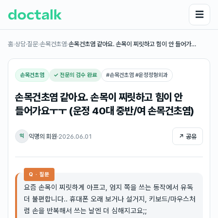
☰
홈
›
상담·질문
›
손목건초염
›
손목건초염 같아요. 손목이 찌릿하고 힘이 안 들어가…
손목건초염
✓ 전문의 검수 완료
#
손목건초염 #운정정형외과
손목건초염 같아요. 손목이 찌릿하고 힘이 안
들어가요ㅜㅜ (운정 40대 중반/여 손목건초염)
익명의 회원
·
2026.06.01
↗ 공유
익
Q · 질문
요즘 손목이 찌릿하게 아프고, 엄지 쪽을 쓰는 동작에서 유독
더 불편합니다.. 휴대폰 오래 보거나 설거지, 키보드/마우스처
럼 손을 반복해서 쓰는 날엔 더 심해지고요;;