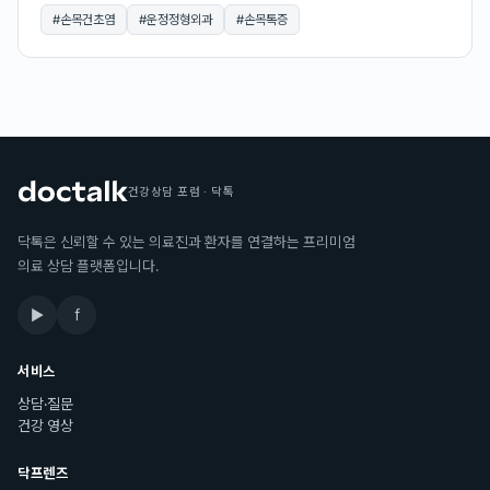
#
손목건초염
#
운정정형외과
#
손목톡증
건강상담 포럼 · 닥톡
닥톡은 신뢰할 수 있는 의료진과 환자를 연결하는 프리미엄
의료 상담 플랫폼입니다.
▶
f
서비스
상담·질문
건강 영상
닥프렌즈