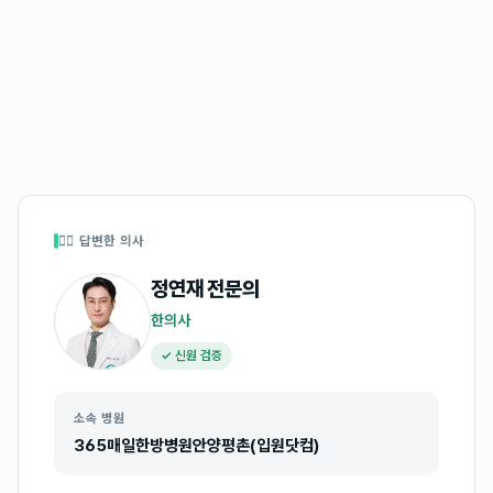
👩‍⚕️ 답변한 의사
정연재
전문의
한의사
✓ 신원 검증
소속 병원
365매일한방병원안양평촌(입원닷컴)