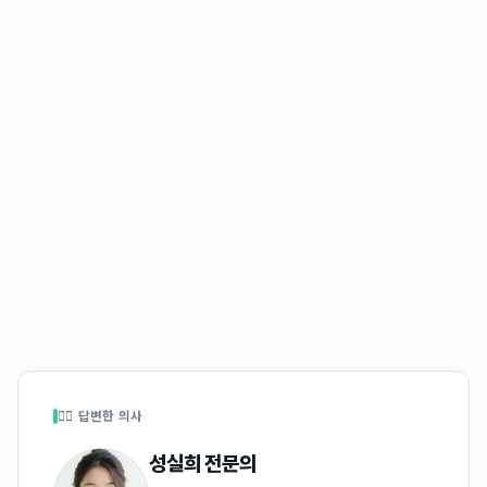
👩‍⚕️ 답변한 의사
성실희
전문의