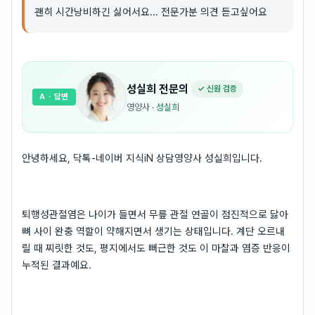
괜히 시간낭비하긴 싫어서요... 전문가분 의견 듣고싶어요
성실희
전문의
✓ 신원 검증
A
· 답변
영양사
·
성실희
안녕하세요, 닥톡-네이버 지식iN 상담영양사 성실희입니다.
퇴행성관절염은 나이가 들면서 무릎 관절 연골이 점진적으로 닳아
뼈 사이 완충 역할이 약해지면서 생기는 상태입니다. 계단 오르내
릴 때 찌릿한 것도, 평지에서도 뻐근한 것도 이 마찰과 염증 반응이
누적된 결과예요.