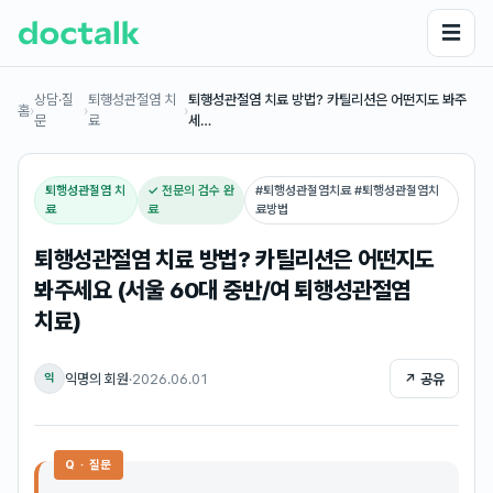
☰
상담·질
퇴행성관절염 치
퇴행성관절염 치료 방법? 카틸리션은 어떤지도 봐주
홈
›
›
›
문
료
세…
퇴행성관절염 치
✓ 전문의 검수 완
#
퇴행성관절염치료 #퇴행성관절염치
료
료
료방법
퇴행성관절염 치료 방법? 카틸리션은 어떤지도
봐주세요 (서울 60대 중반/여 퇴행성관절염
치료)
익명의 회원
·
2026.06.01
↗ 공유
익
Q · 질문