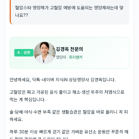
혈압스타 영양제가 고혈압 에방에 도움되는 영양제라는데 맞
나요??
김경옥
전문의
A
· 답변
영양사
·
프리랜서
안녕하세요, 닥톡-네이버 지식iN 상담영양사 김경옥입니다.
고혈압은 짜고 가공된 음식 줄이고 채소·생선 위주의 저염식으로
먹는 게 핵심입니다.
술·담배·야식·수면 부족 같은 생활습관은 혈압을 바로 올리니 꼭 피
하세요.
하루 30분 이상 빠르게 걷기 같은 가벼운 유산소 운동만 꾸준히 해