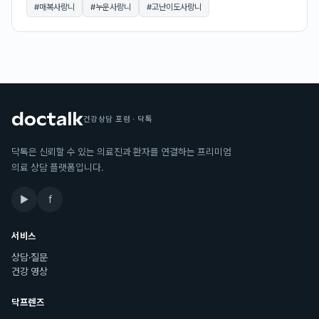
#
매복사랑니
#
누운사랑니
#
고난이도사랑니
건강상담 포럼 · 닥톡
닥톡은 신뢰할 수 있는 의료진과 환자를 연결하는 프리미엄
의료 상담 플랫폼입니다.
▶
f
서비스
상담·질문
건강 영상
닥프렌즈