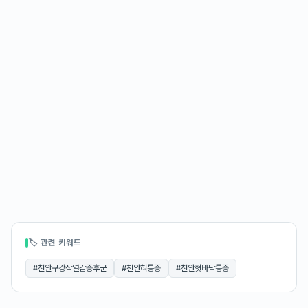
🏷 관련 키워드
#
천안구강작열감증후군
#
천안혀통증
#
천안혓바닥통증