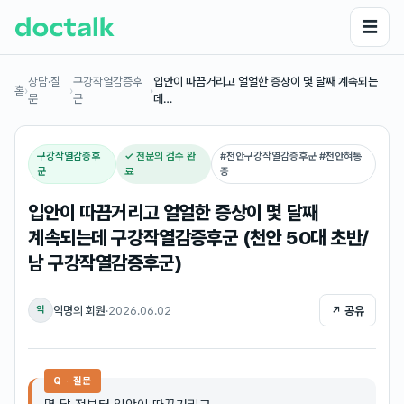
☰
상담·질
구강작열감증후
입안이 따끔거리고 얼얼한 증상이 몇 달째 계속되는
홈
›
›
›
문
군
데…
구강작열감증후
✓ 전문의 검수 완
#
천안구강작열감증후군 #천안혀통
군
료
증
입안이 따끔거리고 얼얼한 증상이 몇 달째
계속되는데 구강작열감증후군 (천안 50대 초반/
남 구강작열감증후군)
익명의 회원
·
2026.06.02
↗ 공유
익
Q · 질문