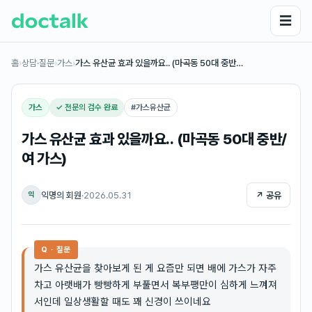
☰
홈
›
상담·질문
›
가스
›
가스 유산균 효과 있을까요.. (마곡동 50대 중반…
가스
✓ 전문의 검수 완료
#
가스유산균
가스 유산균 효과 있을까요.. (마곡동 50대 중반/
여 가스)
익명의 회원
·
2026.05.31
↗ 공유
익
Q · 질문
가스 유산균을 찾아보게 된 게 요즘만 되면 배에 가스가 자주
차고 아랫배가 빵빵하게 부풀면서 복부팽만이 심하게 느껴져
서인데 일상생활할 때도 꽤 신경이 쓰이네요