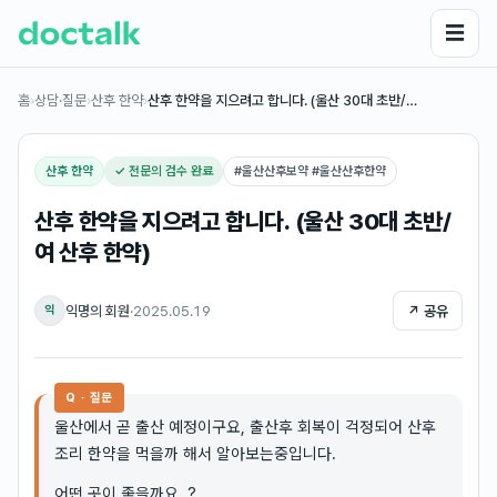
☰
홈
›
상담·질문
›
산후 한약
›
산후 한약을 지으려고 합니다. (울산 30대 초반/…
산후 한약
✓ 전문의 검수 완료
#
울산산후보약 #울산산후한약
산후 한약을 지으려고 합니다. (울산 30대 초반/
여 산후 한약)
익명의 회원
·
2025.05.19
↗ 공유
익
Q · 질문
울산에서 곧 출산 예정이구요, 출산후 회복이 걱정되어 산후
조리 한약을 먹을까 해서 알아보는중입니다.
어떤 곳이 좋을까요..?