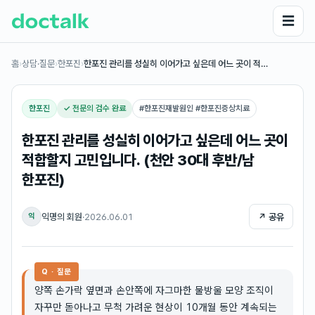
☰
홈
›
상담·질문
›
한포진
›
한포진 관리를 성실히 이어가고 싶은데 어느 곳이 적…
한포진
✓ 전문의 검수 완료
#
한포진재발원인 #한포진증상치료
한포진 관리를 성실히 이어가고 싶은데 어느 곳이
적합할지 고민입니다. (천안 30대 후반/남
한포진)
익명의 회원
·
2026.06.01
↗ 공유
익
Q · 질문
양쪽 손가락 옆면과 손안쪽에 자그마한 물방울 모양 조직이
자꾸만 돋아나고 무척 가려운 현상이 10개월 동안 계속되는