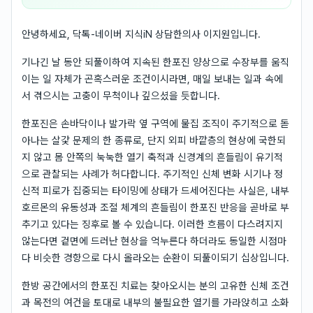
안녕하세요, 닥톡-네이버 지식iN 상담한의사 이지원입니다.
기나긴 날 동안 되풀이하여 지속된 한포진 양상으로 수장부를 움직
이는 일 자체가 곤혹스러운 조건이시라면, 매일 보내는 일과 속에
서 겪으시는 고충이 무척이나 깊으셨을 듯합니다.
한포진은 손바닥이나 발가락 옆 구역에 물집 조직이 주기적으로 돋
아나는 살갗 문제의 한 종류로, 단지 외피 바깥층의 현상에 국한되
지 않고 몸 안쪽의 눅눅한 열기 축적과 신경계의 흔들림이 유기적
으로 관찰되는 사례가 허다합니다. 주기적인 신체 변화 시기나 정
신적 피로가 집중되는 타이밍에 상태가 드세어진다는 사실은, 내부
호르몬의 유동성과 조절 체계의 흔들림이 한포진 반응을 곧바로 부
추기고 있다는 징후로 볼 수 있습니다. 이러한 흐름이 다스려지지
않는다면 겉면에 드러난 현상을 억누른다 하더라도 동일한 시점마
다 비슷한 경향으로 다시 올라오는 순환이 되풀이되기 십상입니다.
한방 공간에서의 한포진 치료는 찾아오시는 분의 고유한 신체 조건
과 목전의 여건을 토대로 내부의 불필요한 열기를 가라앉히고 소화