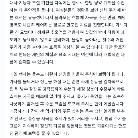
대사 기능과 조절 기전을 다독이는 경로로 한방 탕약 계획을 수립
하는 데 주안점을 둡니다. 여성분들의 정황을 보면 신체 주기에 따
른 호르몬 유동성이 다시 올라오는 흐름에 자극을 주는 만큼, 해당
영역도 나란히 케어하는 경로로 한포진 치료를 진행합니다. 가느다
란 침 요법이나 정제된 추출액을 적용하여 살결의 방어 작용이 과
도하게 동요하지 않도록 안배하며, 물집이 돋아나는 횟수와 거친
주기가 차츰 늘어나는 흐름을 예상해 볼 수 있습니다. 다만 한포진
치료 반응은 개인의 체질과 평소 지내는 여건에 따라 개별적인 다
름이 존재할 수 있습니다.
매일 행하는 돌봄도 나란히 신경을 기울여 주시면 보탬이 됩니다.
가사를 돌보거나 정돈을 하실 때는 순면 소재 장갑을 일차적으로
낀 뒤 방수 장갑을 덧착용하여 수분과 세정 성분이 수장부에 바로
스치는 자극을 애초에 멀리해 주시고, 물기가 묻었을 때는 조속히
나긋하게 훔쳐낸 후 수분 크림을 도포해 주시는 편이 이롭습니다.
매콤하거나 간이 센 먹거리와 주류 섭취는 몸속 습한 열기를 부추
겨 한포진 증상을 자극할 소지가 있어 거리를 두시고, 밤잠 주기를
고르게 지속하며 정신적 피로를 정돈하는 행동도 되풀이되는 한포
진 관리에 보탬을 줄 수 있습니다.