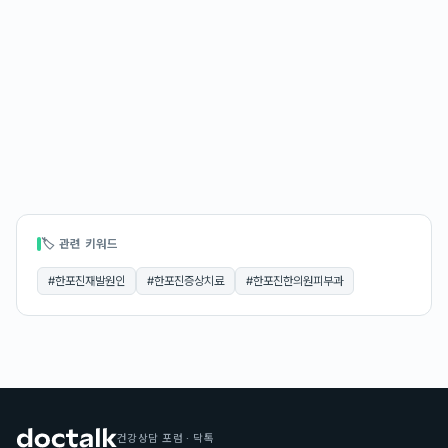
🏷 관련 키워드
#
한포진재발원인
#
한포진증상치료
#
한포진한의원피부과
건강상담 포럼 · 닥톡