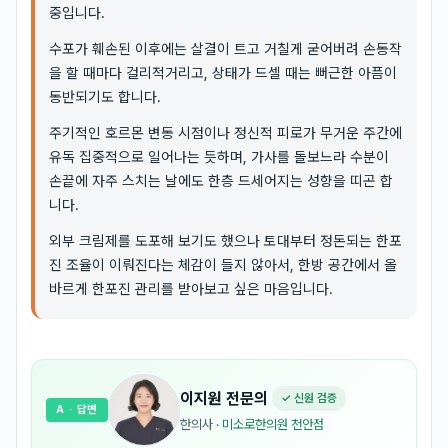
중입니다.
수포가 훼손된 이후에는 살결이 트고 거칠게 굳어버려 손동작
을 할 때마다 걸리적거리고, 상태가 드셀 때는 뻐근한 아픔이
동반되기도 합니다.
주기적인 호르몬 변동 시점이나 정신적 피로가 무거운 주간에
유독 집중적으로 일어나는 듯하며, 가사를 돌보느라 수분이
손끝에 자주 스치는 날에도 한층 드세어지는 성향을 띠곤 합
니다.
외부 크림제를 도포해 보기도 했으나 토대부터 정돈되는 한포
진 조율이 이뤄진다는 체감이 들지 않아서, 한방 공간에서 올
바르게 한포진 관리를 받아보고 싶은 마음입니다.
이지원
전문의
✓ 신원 검증
A
· 답변
한의사
·
미소로한의원 천안점