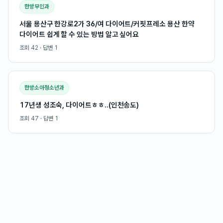
한방부인과
서울 용산구 한강로2가 36/여 다이어트/커핏프레소 용산 한약
다이어트 쉽게 할 수 있는 방법 알고 싶어요
조회
42
· 답변
1
한방소아청소년과
17년생 성조숙, 다이어트ㅎㅎ..(인천송도)
조회
47
· 답변
1