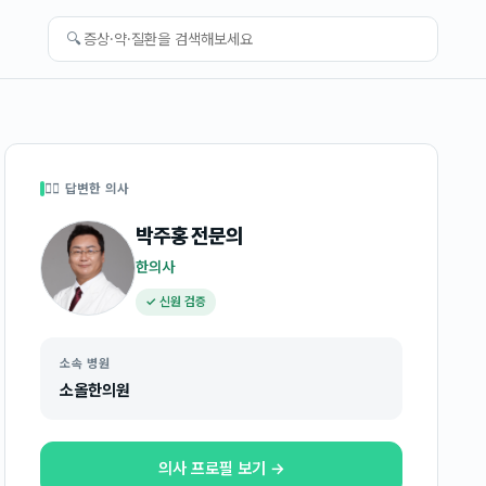
🔍
👩‍⚕️ 답변한 의사
박주홍
전문의
한의사
✓ 신원 검증
소속 병원
소올한의원
의사 프로필 보기 →