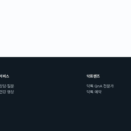
서비스
닥프렌즈
상담·질문
닥톡 QnA 전문가
건강 영상
닥톡 예약