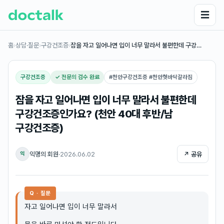
☰
홈
›
상담·질문
›
구강건조증
›
잠을 자고 일어나면 입이 너무 말라서 불편한데 구강…
구강건조증
✓ 전문의 검수 완료
#
천안구강건조증 #천안혓바닥갈라짐
잠을 자고 일어나면 입이 너무 말라서 불편한데
구강건조증인가요? (천안 40대 후반/남
구강건조증)
익명의 회원
·
2026.06.02
↗ 공유
익
Q · 질문
자고 일어나면 입이 너무 말라서