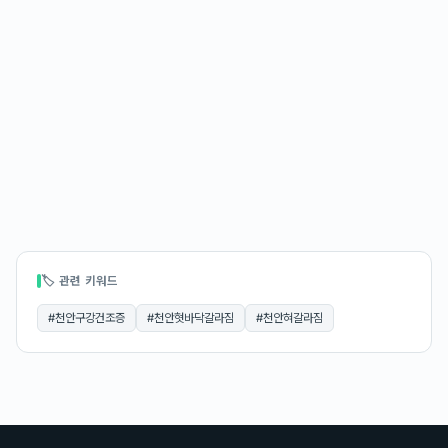
🏷 관련 키워드
#
천안구강건조증
#
천안혓바닥갈라짐
#
천안혀갈라짐