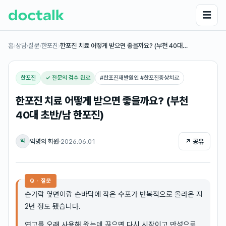
☰
홈
›
상담·질문
›
한포진
›
한포진 치료 어떻게 받으면 좋을까요? (부천 40대…
한포진
✓ 전문의 검수 완료
#
한포진재발원인 #한포진증상치료
한포진 치료 어떻게 받으면 좋을까요? (부천
40대 초반/남 한포진)
익명의 회원
·
2026.06.01
↗ 공유
익
Q · 질문
손가락 옆면이랑 손바닥에 작은 수포가 반복적으로 올라온 지
2년 정도 됐습니다.
연고를 오래 사용해 왔는데 끊으면 다시 시작이고 만성으로