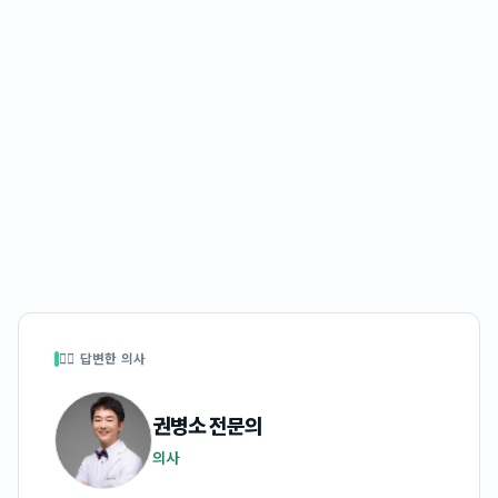
👩‍⚕️ 답변한 의사
권병소
전문의
의사