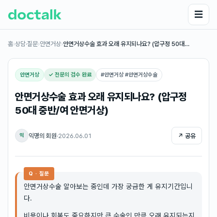
☰
홈
›
상담·질문
›
안면거상
›
안면거상수술 효과 오래 유지되나요? (압구정 50대…
안면거상
✓ 전문의 검수 완료
#
안면거상 #안면거상수술
안면거상수술 효과 오래 유지되나요? (압구정
50대 중반/여 안면거상)
익명의 회원
·
2026.06.01
↗ 공유
익
Q · 질문
안면거상수술 알아보는 중인데 가장 궁금한 게 유지기간입니
다.
비용이나 회복도 중요하지만 큰 수술인 만큼 오래 유지되는지