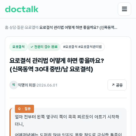
☰
홈
›
상담·질문
›
요로결석
›
요로결석 관리법 어떻게 하면 좋을까요? (신목동역…
요로결석
✓ 전문의 검수 완료
#
요로결석 #요로결석관리법
요로결석 관리법 어떻게 하면 좋을까요?
(신목동역 30대 중반/남 요로결석)
익명의 회원
·
2026.06.01
↗ 공유
익
Q · 질문
얼마 전부터 왼쪽 옆구리 쪽이 콕콕 찌르듯이 아프기 시작하
더니,
어제저녁에는 도저히 앉아 있지도 못할 정도로 극심한 통증이