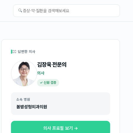
🔍
👩‍⚕️ 답변한 의사
김장욱
전문의
의사
✓ 신원 검증
소속 병원
봄밤성형외과의원
의사 프로필 보기 →