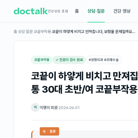
홈
상담·질문
건강 영상
건강상담 포럼
홈
›
상담·질문
›
코끝부작용
›
코끝이 하얗게 비치고 만져집니다, 보형물 문제일까요…
코끝부작용
✓ 전문의 검수 완료
#
성형외과 #코재수술
코끝이 하얗게 비치고 만져집
통 30대 초반/여 코끝부작용
익명의 회원
·
2026.06.01
익
Q · 질문