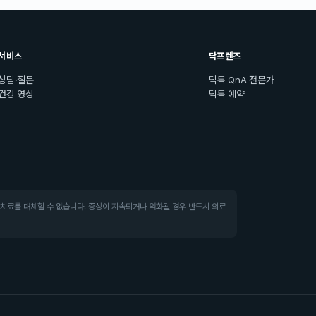
서비스
닥프렌즈
상담·질문
닥톡 QnA 전문가
건강 영상
닥톡 예약
·치료를 대체할 수 없습니다. 증상이 지속되거나 악화될 경우 반드시 의료