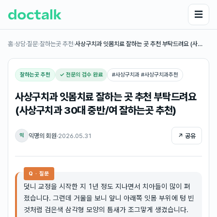
☰
홈
›
상담·질문
›
잘하는곳 추천
›
사상구치과 잇몸치료 잘하는 곳 추천 부탁드려요 (사…
잘하는곳 추천
✓ 전문의 검수 완료
#
사상구치과 #사상구치과추천
사상구치과 잇몸치료 잘하는 곳 추천 부탁드려요
(사상구치과 30대 중반/여 잘하는곳 추천)
익명의 회원
·
2026.05.31
↗ 공유
익
Q · 질문
덧니 교정을 시작한 지 1년 정도 지나면서 치아들이 많이 펴
졌습니다. 그런데 거울을 보니 앞니 아래쪽 잇몸 부위에 텅 빈
것처럼 검은색 삼각형 모양의 틈새가 조그맣게 생겼습니다.