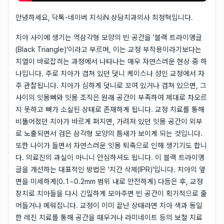
안녕하세요, 닥톡-네이버 지식iN 상담치과의사 최정혁입니다.
치아 사이에 생기는 역삼각형 모양의 빈 공간을 '블랙 트라이앵글
(Black Triangle)'이라고 부르며, 이는 교정 부작용이라기보다는
치열이 바로잡히는 과정에서 나타나는 매우 자연스러운 현상 중 하
나입니다. 주로 치아가 겹쳐 있던 덧니 케이스나 성인 교정에서 자
주 관찰됩니다. 치아가 심하게 덧니로 꼬여 있거나 겹쳐 있으면, 그
사이의 잇몸뼈와 잇몸 조직은 원래 공간이 부족하여 제대로 차오르
지 못하고 뼈가 소실된 상태로 존재하게 됩니다. 교정 치료를 통해
비뚤어졌던 치아가 바르게 펴지면, 가려져 있던 잇몸 공간이 외부
로 노출되면서 검은 삼각형 모양의 틈새가 보이게 되는 것입니다.
또한 나이가 들면서 자연스러운 잇몸 퇴축으로 인해 생기기도 합니
다. 의료진의 과실이 아니니 안심하셔도 됩니다. 이 블랙 트라이앵
글을 개선하는 대표적인 방법은 '치간 삭제(IPR)'입니다. 치아의 옆
면을 미세하게(0.1~0.2mm 범위 내로 안전하게) 다듬은 후, 교정
장치로 치아들을 다시 긴밀하게 모아주면 빈 공간이 획기적으로 줄
어들거나 메워집니다. 교정이 이미 끝난 상태라면 치아 색과 동일
한 레진 치료를 통해 공간을 때우거나 라미네이트 등의 보철 치료