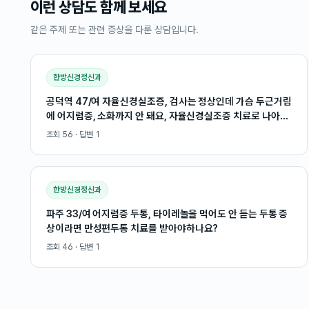
이런 상담도 함께 보세요
같은 주제 또는 관련 증상을 다룬 상담입니다.
한방신경정신과
공덕역 47/여 자율신경실조증, 검사는 정상인데 가슴 두근거림
에 어지럼증, 소화까지 안 돼요, 자율신경실조증 치료로 나아질
까요?
조회
56
· 답변
1
한방신경정신과
파주 33/여 어지럼증 두통, 타이레놀을 먹어도 안 듣는 두통 증
상이라면 만성편두통 치료를 받아야하나요?
조회
46
· 답변
1