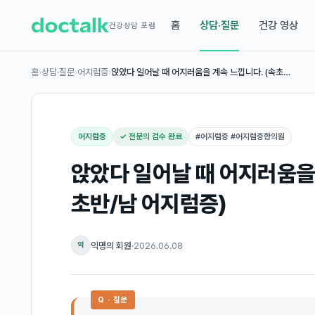
홈
상담·질문
건강 영상
건강상담 포럼
홈
›
상담·질문
›
어지럼증
›
앉았다 일어날 때 어지러움을 계속 느낍니다. (속초…
어지럼증
✓ 전문의 검수 완료
#
어지럼증 #어지럼증한의원
앉았다 일어날 때 어지러움을 
초반/남 어지럼증)
익명의 회원
·
2026.06.08
익
Q · 질문