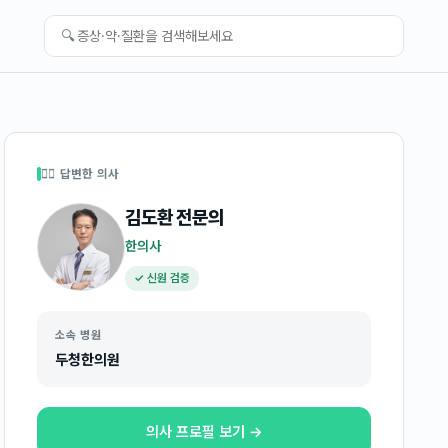
🔍
👩‍⚕️ 답변한 의사
김도환
전문의
한의사
✓ 신원 검증
소속 병원
두청한의원
의사 프로필 보기 →