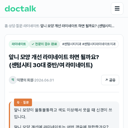
☰
홈
›
상담·질문
›
라미네이트
›
앞니 모양 개선 라미네이트 하면 될까요? (센텀시티…
라미네이트
✓ 전문의 검수 완료
#
센텀시티치과 #센텀시티라미네이트치과
앞니 모양 개선 라미네이트 하면 될까요?
(센텀시티 30대 중반/여 라미네이트)
익명의 회원
·
2026.06.01
↗ 공유
익
Q · 질문
앞니 모양이 울퉁불퉁하고 색도 이상해서 웃을 때 신경이 쓰
입니다.
앞니 모양 개선에 라미네이트는 어떤 경우에 적합한가요?