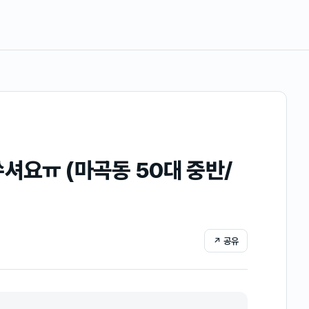
셔요ㅠ (마곡동 50대 중반/
↗ 공유