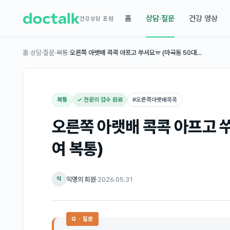
홈
상담·질문
건강 영상
건강상담 포럼
홈
›
상담·질문
›
복통
›
오른쪽 아랫배 콕콕 아프고 쑤셔요ㅠ (마곡동 50대…
복통
✓ 전문의 검수 완료
#
오른쪽아랫배콕콕
오른쪽 아랫배 콕콕 아프고 쑤
여 복통)
익명의 회원
·
2026.05.31
익
Q · 질문