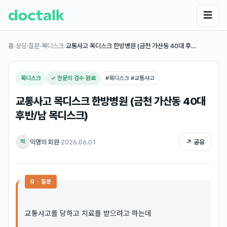
☰
홈
›
상담·질문
›
목디스크
›
교통사고 목디스크 한방병원 (금천 가산동 40대 후…
목디스크
✓ 전문의 검수 완료
#
목디스크 #교통사고
교통사고 목디스크 한방병원 (금천 가산동 40대
후반/남 목디스크)
익명의 회원
·
2026.06.01
↗ 공유
익
Q · 질문
교통사고를 당하고 치료를 받으려고 하는데