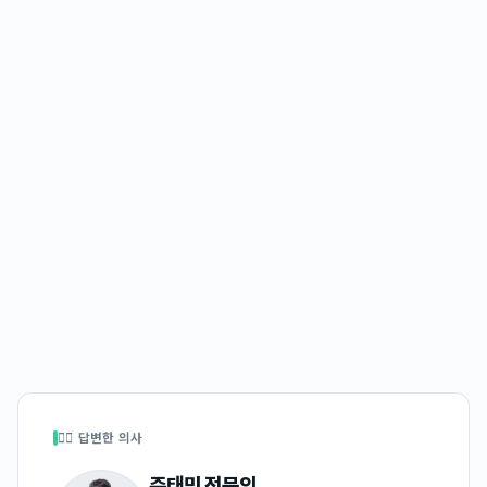
👩‍⚕️ 답변한 의사
주태민
전문의