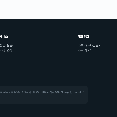
서비스
닥프렌즈
상담·질문
닥톡 QnA 전문가
건강 영상
닥톡 예약
·치료를 대체할 수 없습니다. 증상이 지속되거나 악화될 경우 반드시 의료