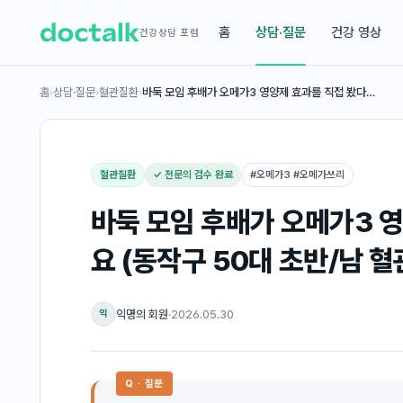
홈
상담·질문
건강 영상
건강상담 포럼
홈
›
상담·질문
›
혈관질환
›
바둑 모임 후배가 오메가3 영양제 효과를 직접 봤다…
혈관질환
✓ 전문의 검수 완료
#
오메가3 #오메가쓰리
바둑 모임 후배가 오메가3 
요 (동작구 50대 초반/남 
익명의 회원
·
2026.05.30
익
Q · 질문