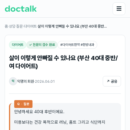
☰
홈
›
상담·질문
›
다이어트
›
살이 이렇게 안빠질 수 있나요 (부산 40대 중반…
다이어트
✓ 전문의 검수 완료
#
다이어트한약 #한방내과
살이 이렇게 안빠질 수 있나요 (부산 40대 중반/
여 다이어트)
익명의 회원
·
2026.06.01
↗ 공유
익
Q · 질문
안녕하세요 40대 후반이에요.
미용보다는 건강 목적으로 러닝, 홈트 그리고 식단까지