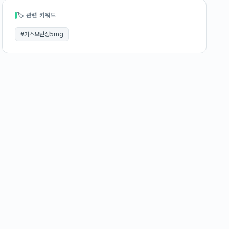
🏷 관련 키워드
#
가스모틴정5mg