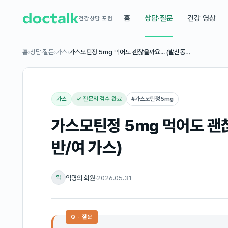
홈
상담·질문
건강 영상
건강상담 포럼
홈
›
상담·질문
›
가스
›
가스모틴정 5mg 먹어도 괜찮을까요... (발산동…
가스
✓ 전문의 검수 완료
#
가스모틴정5mg
가스모틴정 5mg 먹어도 괜찮
반/여 가스)
익명의 회원
·
2026.05.31
익
Q · 질문