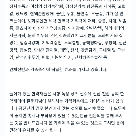
정력부족과 여성의 성기능감퇴, 갑상선기능 항진증과 저하증, 고혈
압, 당뇨병, 혈액순환장애, 불안, 두통, 불면증, 우울증, 키가 잘 안
크는아이, 노화로인한 체력,면역력,기억력이 저하, 중풍, 치매, 뇌졸
증, 알츠하이머, 단기기억상실증, 인지장애, 안면창백, 허리다리의
시큰거림, 눈의 어두음, 정신적중압감이 크신분들, 노화방지와 질
병예, 집중력강화, 기억력증진, 두뇌총명, 동맥경화증, 부정맥, 심근
경색, 협심증, 만성기관지염, 폐렴, 천식, 잦은감기, 구내염 및 구순
염, 만성인후두염, 빈혈, 비만허약자, 난치병주부습진 등
인체전반과 각종증상에 탁월한 효과를 가지고 있습니다.
들어가 있는 한약재들은 사향 녹용 당귀 산수유 산삼 천삼 등의 한
약재이며 질문자님이 원하시는 기력회복에도 기여하는 바가 있습
니다 공진단의 경우 본인에게 맞는 것으로 드셔야 좋습니다 모두에
게 좋지만 혹시나 부작용이 있을 수 있는만큼 전문의를 통해 드시
는 것을 권해드립니다 온 가족이 먹을 수 있는 것으로 드시면 몸의
건강이 유지될 수 있게 됩니다