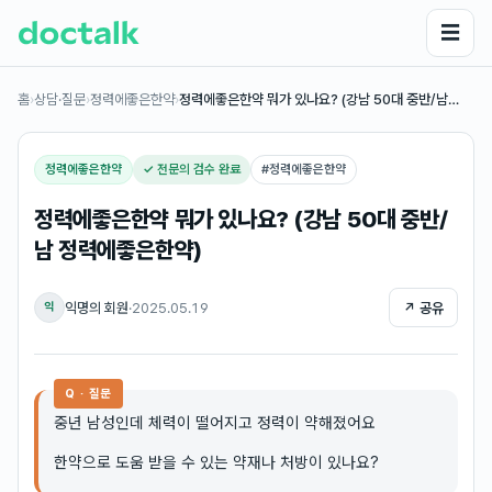
☰
홈
›
상담·질문
›
정력에좋은한약
›
정력에좋은한약 뭐가 있나요? (강남 50대 중반/남…
정력에좋은한약
✓ 전문의 검수 완료
#
정력에좋은한약
정력에좋은한약 뭐가 있나요? (강남 50대 중반/
남 정력에좋은한약)
익명의 회원
·
2025.05.19
↗ 공유
익
Q · 질문
중년 남성인데 체력이 떨어지고 정력이 약해졌어요
한약으로 도움 받을 수 있는 약재나 처방이 있나요?