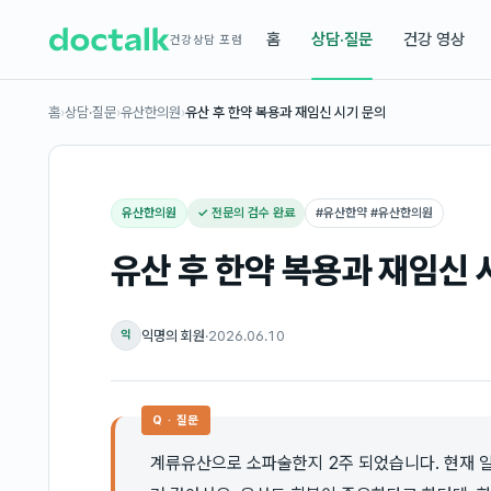
홈
상담·질문
건강 영상
건강상담 포럼
홈
›
상담·질문
›
유산한의원
›
유산 후 한약 복용과 재임신 시기 문의
유산한의원
✓ 전문의 검수 완료
#
유산한약 #유산한의원
유산 후 한약 복용과 재임신 
익명의 회원
·
2026.06.10
익
Q · 질문
계류유산으로 소파술한지 2주 되었습니다. 현재 일