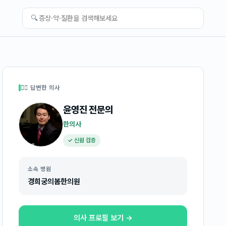
🔍
👩‍⚕️ 답변한 의사
윤영진
전문의
한의사
✓ 신원 검증
소속 병원
경희궁의봄한의원
의사 프로필 보기 →