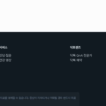
서비스
닥프렌즈
상담·질문
닥톡 QnA 전문가
건강 영상
닥톡 예약
·치료를 대체할 수 없습니다. 증상이 지속되거나 악화될 경우 반드시 의료